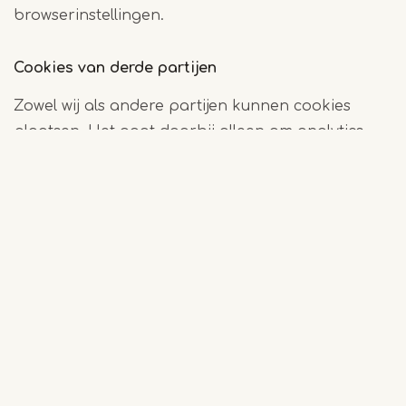
browserinstellingen.
Cookies van derde partijen
Zowel wij als andere partijen kunnen cookies
plaatsen. Het gaat daarbij alleen om analytics
cookies die Google plaatst. Die partijen kunnen
de cookies echter niet plaatsen zonder
toestemming van ons.
Weigeren van (bepaalde) cookies
Je kunt via de instellingen van jouw browser
(bijvoorbeeld Internet Explorer, Safari, Firefox,
Mozilla of Chrome) aangeven of en, zo ja, welke
cookies jij accepteert. Het verschilt per browser
waar deze instellingen zich bevinden. Via de