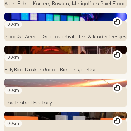
All in Echt - Karten, Bowlen, Minigolf en Pixel Floor
0,0km
Poort51 Weert – Groepsactiviteiten & kinderfeestjes
0,0km
BillyBird Drakendorp - Binnenspeeltuin
0,0km
The Pinball Factory
0,0km