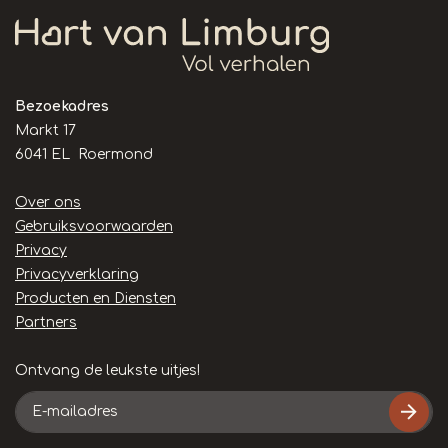
Bezoekadres
Markt 17
6041 EL Roermond
Handige
Over ons
links
Gebruiksvoorwaarden
Privacy
Privacyverklaring
Producten en Diensten
Partners
Ontvang de leukste uitjes!
E-
mailadres