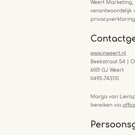
Weert Marketing, g
verantwoordelijk
privacyverklaring
Contactg
www.inweert.nl
Beekstraat 54 | Of
6001 GJ Weert
0495-743115
Marga van Lierop 
bereiken via
offi
Persoonsg