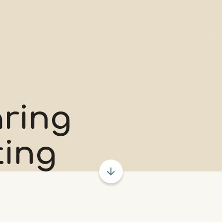
aring
ting