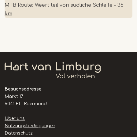
MTB Route: Weert teil von südliche Schleife - 35
km
Besuchsadresse
Markt 17
6041 EL Roermond
Handige
Über uns
links
Nutzungsbedingungen
Datenschutz